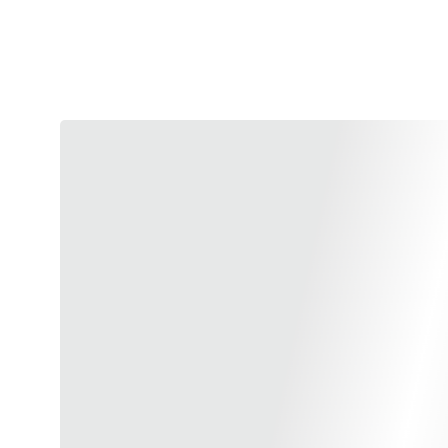
Juvelyrikos užsiėmimai: